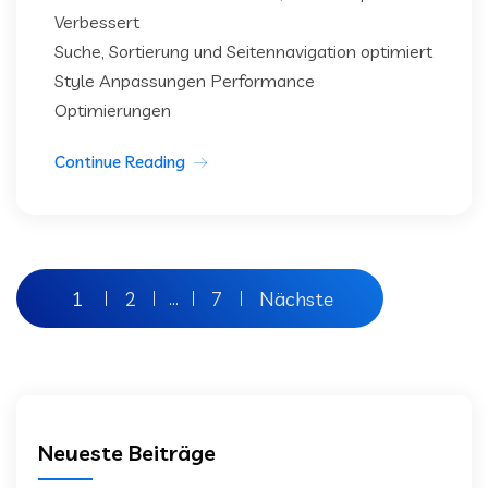
Verbessert
Suche, Sortierung und Seitennavigation optimiert
Style Anpassungen Performance
Optimierungen
Continue Reading
Seitennummerierung
1
2
7
Nächste
…
der
Beiträge
Neueste Beiträge