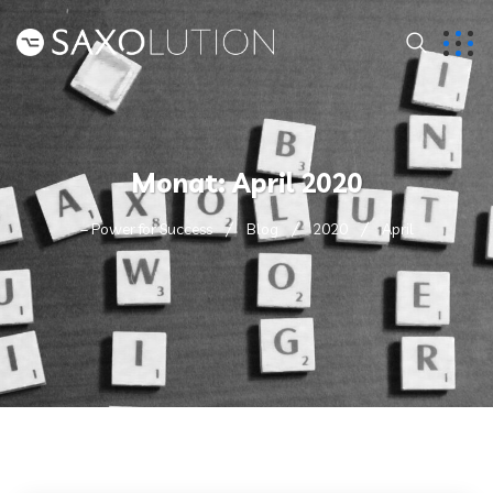
Monat:
April 2020
– Power for Success
Blog
2020
April