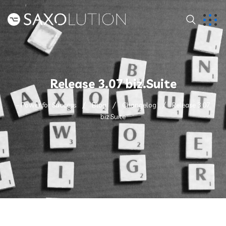
Release 3.07 biz.Suite
– Power for Success
Blog
Changelog
Release 3.07
biz.Suite