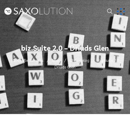
biz.Suite 2.0 – Driuds Glen
– Power for Success
Blog
Changelog
biz.Suite 2.0 –
Driuds Glen