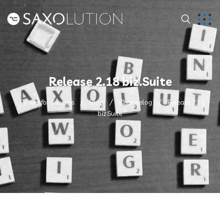
Release 2.18 biz.Suite
– Power for Success
Blog
Changelog
Release 2.18
biz.Suite