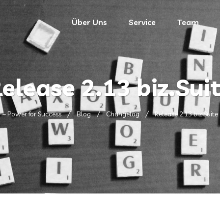
Über Uns
Service
Team
elease 2.13 biz.Sui
– Power for Success
Blog
Changelog
Release 2.13 biz.Suite