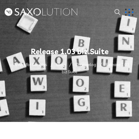
Release 1.03 biz.Suite
– Power for Success
Blog
Changelog
Release 1.03
biz.Suite