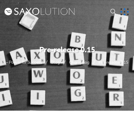
Pre-release 0.15
– Power for Success
Blog
Changelog
Pre-release 0.15