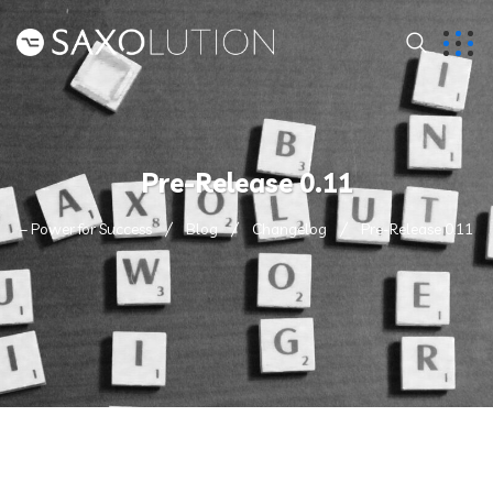
Pre-Release 0.11
– Power for Success
Blog
Changelog
Pre-Release 0.11